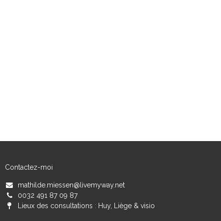
Contactez-moi
mathilde.miessen@livemyway.net
0032 491 87 09 87
Lieux des consultations : Huy, Liège & visio