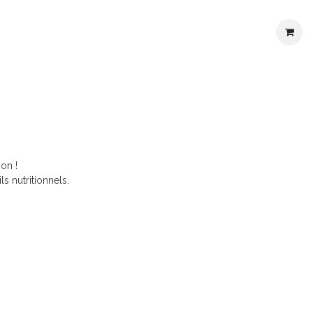
son !
s nutritionnels.