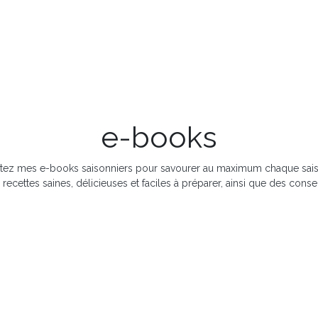
n
Recettes
A propos
Réserver une consultation
Contact
e-books
itez mes e-books saisonniers pour savourer au maximum chaque sai
ecettes saines, délicieuses et faciles à préparer, ainsi que des conseil